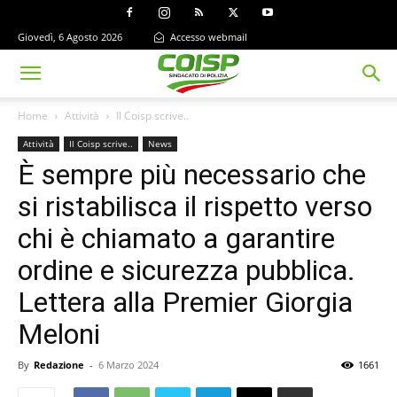
Giovedì, 6 Agosto 2026
Accesso webmail
Home
Attività
Il Coisp scrive..
Attività
Il Coisp scrive..
News
È sempre più necessario che
si ristabilisca il rispetto verso
chi è chiamato a garantire
ordine e sicurezza pubblica.
Lettera alla Premier Giorgia
Meloni
By
Redazione
-
6 Marzo 2024
1661