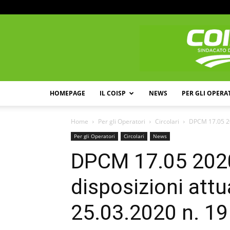
HOMEPAGE
IL COISP
NEWS
PER GLI OPERA
Home
Per gli Operatori
Circolari
DPCM 17.05 202
Per gli Operatori
Circolari
News
DPCM 17.05 2020
disposizioni attu
25.03.2020 n. 19