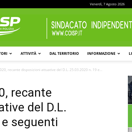
Venerdì, 7 Agosto 2026
TORI
ATTIVITÀ
DAL TERRITORIO
INFORMAZIONE
L
COISP
0, recante disposizioni attuative del D.L. 25.03.2020 n. 19 e...
, recante
ative del D.L.
 e seguenti