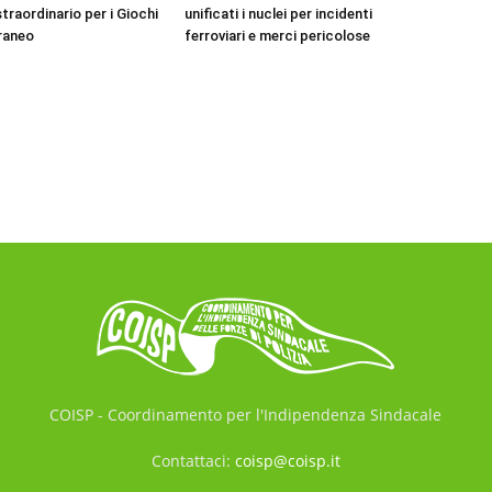
traordinario per i Giochi
unificati i nuclei per incidenti
raneo
ferroviari e merci pericolose
COISP - Coordinamento per l'Indipendenza Sindacale
Contattaci:
coisp@coisp.it