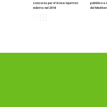
concorso per 614 vice ispettori
pubblico e s
indetto nel 2018
del Mediter