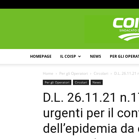
HOMEPAGE
IL COISP
NEWS
PER GLI OPERA
Home
Per gli Operatori
Circolari
D.L. 26.11.21 
Per gli Operatori
Circolari
News
D.L. 26.11.21 n.
urgenti per il c
dell’epidemia da 