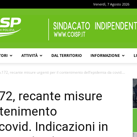
Venerdì, 7 Agosto 2026
TORI
ATTIVITÀ
DAL TERRITORIO
INFORMAZIONE
L
COISP
n.172, recante misure urgenti per il contenimento dell’epidemia da covid....
172, recante misure
ontenimento
covid. Indicazioni in