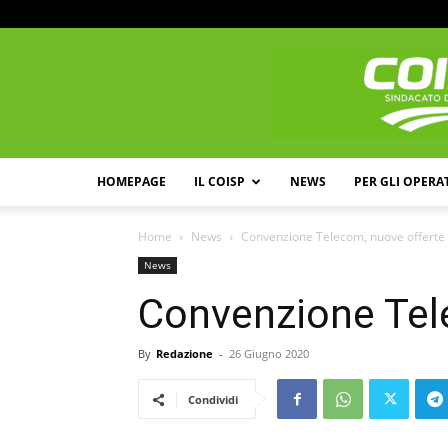
HOMEPAGE
IL COISP
NEWS
PER GLI OPERA
Home
News
Convenzione Telecom, nuove offerte
News
Convenzione Tel
By
Redazione
-
26 Giugno 2020
Condividi