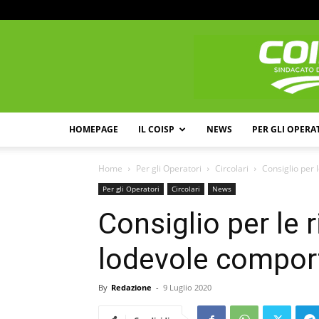
HOMEPAGE
IL COISP
NEWS
PER GLI OPERA
Home
Per gli Operatori
Circolari
Consiglio per
Per gli Operatori
Circolari
News
Consiglio per le
lodevole compo
By
Redazione
-
9 Luglio 2020