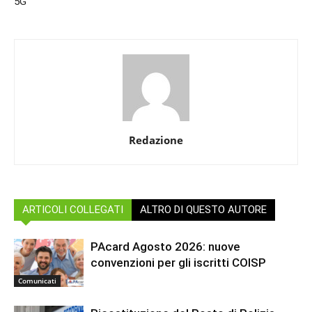
5G
Redazione
ARTICOLI COLLEGATI
ALTRO DI QUESTO AUTORE
PAcard Agosto 2026: nuove
convenzioni per gli iscritti COISP
Comunicati