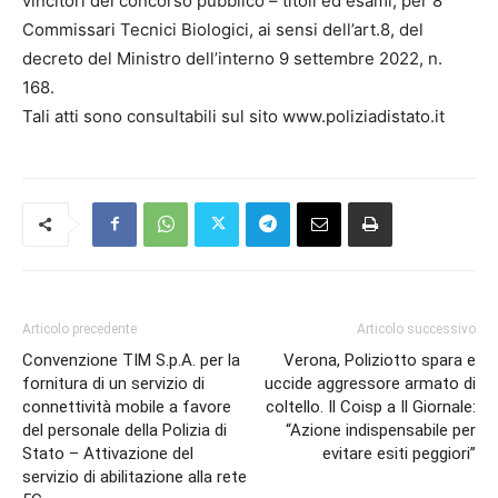
vincitori del concorso pubblico – titoli ed esami, per 8
Commissari Tecnici Biologici, ai sensi dell’art.8, del
decreto del Ministro dell’interno 9 settembre 2022, n.
168.
Tali atti sono consultabili sul sito www.poliziadistato.it
Articolo precedente
Articolo successivo
Convenzione TIM S.p.A. per la
Verona, Poliziotto spara e
fornitura di un servizio di
uccide aggressore armato di
connettività mobile a favore
coltello. Il Coisp a Il Giornale:
del personale della Polizia di
“Azione indispensabile per
Stato – Attivazione del
evitare esiti peggiori”
servizio di abilitazione alla rete