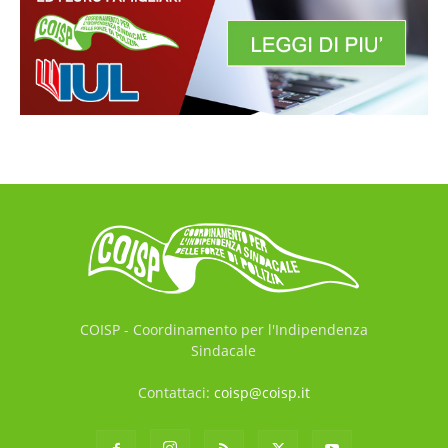
COISP - Coordinamento per l'Indipendenza
Sindacale
Contattaci:
coisp@coisp.it