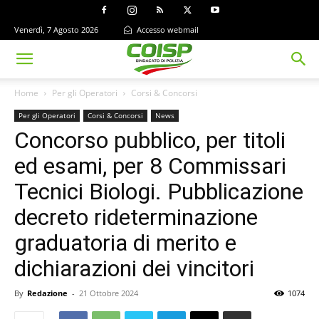
Venerdì, 7 Agosto 2026
Accesso webmail
Home
Per gli Operatori
Corsi & Concorsi
Per gli Operatori
Corsi & Concorsi
News
Concorso pubblico, per titoli
ed esami, per 8 Commissari
Tecnici Biologi. Pubblicazione
decreto rideterminazione
graduatoria di merito e
dichiarazioni dei vincitori
By
Redazione
-
21 Ottobre 2024
1074