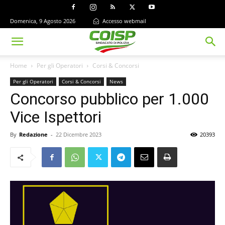
Domenica, 9 Agosto 2026
Accesso webmail
Home
Per gli Operatori
Corsi & Concorsi
Per gli Operatori
Corsi & Concorsi
News
Concorso pubblico per 1.000
Vice Ispettori
By
Redazione
-
22 Dicembre 2023
20393