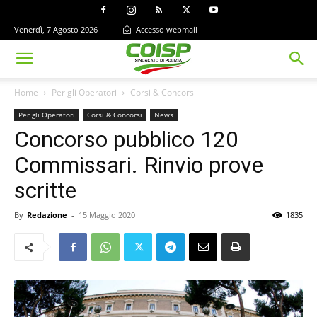
Venerdì, 7 Agosto 2026
Accesso webmail
Home
Per gli Operatori
Corsi & Concorsi
Per gli Operatori
Corsi & Concorsi
News
Concorso pubblico 120
Commissari. Rinvio prove
scritte
By
Redazione
-
15 Maggio 2020
1835