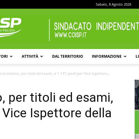
Sabato, 8 Agosto 2026
TORI
ATTIVITÀ
DAL TERRITORIO
INFORMAZIONE
L
COISP
so interno, per titoli ed esami, a 1.141 posti per Vice Ispettore...
 per titoli ed esami,
 Vice Ispettore della