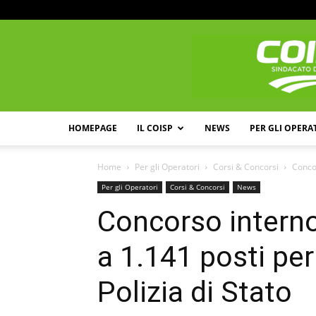
HOMEPAGE
IL COISP
NEWS
PER GLI OPERA
Home
Per gli Operatori
Corsi & Concorsi
Concor
Per gli Operatori
Corsi & Concorsi
News
Concorso interno,
a 1.141 posti per
Polizia di Stato