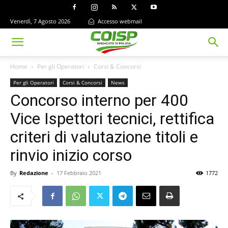
Venerdì, 7 Agosto 2026
Accesso webmail
Home
Per gli Operatori
Corsi & Concorsi
Per gli Operatori
Corsi & Concorsi
News
Concorso interno per 400
Vice Ispettori tecnici, rettifica
criteri di valutazione titoli e
rinvio inizio corso
By
Redazione
-
17 Febbraio 2021
1772