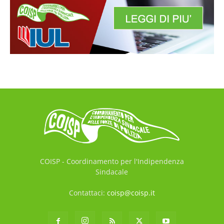
COISP - Coordinamento per l'Indipendenza
Sindacale
Contattaci:
coisp@coisp.it