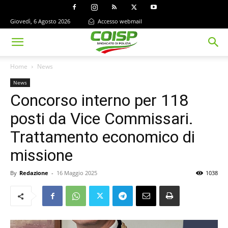
Giovedì, 6 Agosto 2026
Accesso webmail
Home
News
News
Concorso interno per 118
posti da Vice Commissari.
Trattamento economico di
missione
By
Redazione
-
16 Maggio 2025
1038