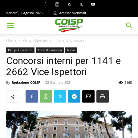
Venerdì, 7 Agosto 2026
Accesso webmail
Home
Per gli Operatori
Corsi & Concorsi
Per gli Operatori
Corsi & Concorsi
News
Concorsi interni per 1141 e
2662 Vice Ispettori
By
Redazione COISP
-
22 Gennaio 2021
2168