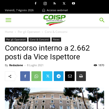
Venerdì, 7 Agosto 2026
Accesso webmail
Home
Per gli Operatori
Corsi & Concorsi
Per gli Operatori
Corsi & Concorsi
News
Concorso interno a 2.662
posti da Vice Ispettore
By
Redazione
-
8 Luglio 2021
1870