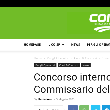
HOMEPAGE
IL COISP
NEWS
PER GLI OPERA
Home
Per gli Operatori
Corsi & Concorsi
Concor
Per gli Operatori
Corsi & Concorsi
News
Concorso interno
Commissario dell
By
Redazione
-
5 Maggio 2025