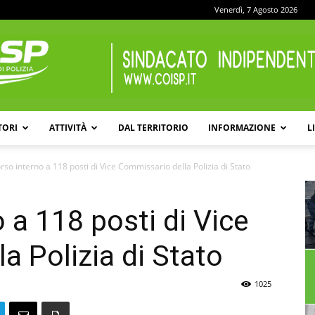
Venerdì, 7 Agosto 2026
TORI
ATTIVITÀ
DAL TERRITORIO
INFORMAZIONE
L
COISP
so interno a 118 posti di Vice Commissario della Polizia di Stato
 a 118 posti di Vice
a Polizia di Stato
1025