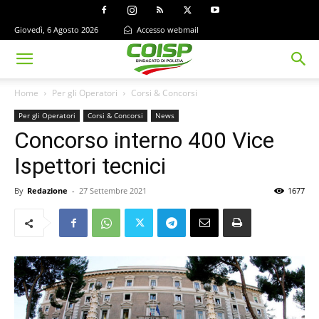
Giovedì, 6 Agosto 2026
Accesso webmail
Home
Per gli Operatori
Corsi & Concorsi
Per gli Operatori
Corsi & Concorsi
News
Concorso interno 400 Vice
Ispettori tecnici
By
Redazione
-
27 Settembre 2021
1677