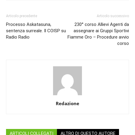
Articolo precedente
Articolo successivo
Processo Askatasuna,
230° corso Allievi Agenti da
sentenza surreale. Il COISP su
assegnare ai Gruppi Sportivi
Radio Radio
Fiamme Oro – Procedure avvio
corso
Redazione
ARTICOLI COLLEGATI
ALTRO DI QUESTO AUTORE