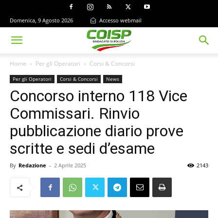
Domenica, 9 Agosto 2026
Accesso webmail
Home
Per gli Operatori
Corsi & Concorsi
Per gli Operatori
Corsi & Concorsi
News
Concorso interno 118 Vice
Commissari. Rinvio
pubblicazione diario prove
scritte e sedi d’esame
By
Redazione
-
2 Aprile 2025
2143