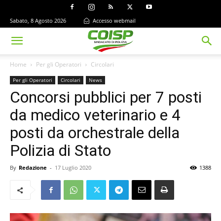
Sabato, 8 Agosto 2026
Accesso webmail
Home
Per gli Operatori
Circolari
Per gli Operatori
Circolari
News
Concorsi pubblici per 7 posti
da medico veterinario e 4
posti da orchestrale della
Polizia di Stato
By
Redazione
-
17 Luglio 2020
1388