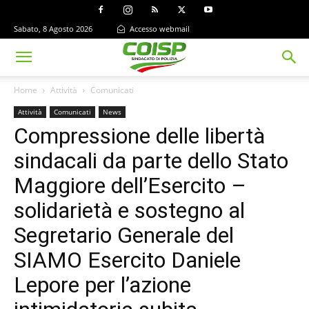
Sabato, 8 Agosto 2026
Accesso webmail
Home
Attività
Comunicati
Attività
Comunicati
News
Compressione delle libertà
sindacali da parte dello Stato
Maggiore dell’Esercito –
solidarietà e sostegno al
Segretario Generale del
SIAMO Esercito Daniele
Lepore per l’azione