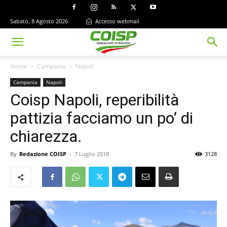
Sabato, 8 Agosto 2026
Accesso webmail
Home
Campania
Napoli
Campania
Napoli
Coisp Napoli, reperibilità
pattizia facciamo un po’ di
chiarezza.
By
Redazione COISP
-
7 Luglio 2018
3128