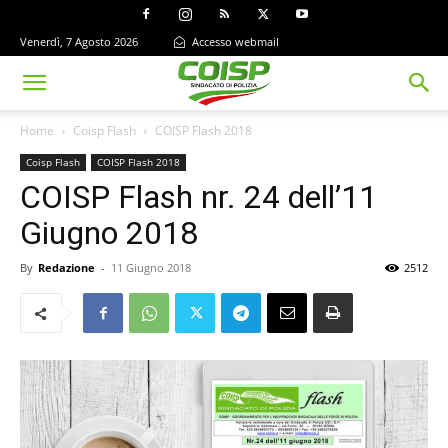
Venerdì, 7 Agosto 2026
Accesso webmail
Home
Coisp Flash
COISP Flash 2018
Coisp Flash
COISP Flash 2018
COISP Flash nr. 24 dell’11
Giugno 2018
By
Redazione
-
11 Giugno 2018
2512