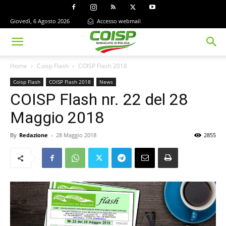
Giovedì, 6 Agosto 2026
Accesso webmail
Home
Coisp Flash
COISP Flash 2018
Coisp Flash
COISP Flash 2018
News
COISP Flash nr. 22 del 28
Maggio 2018
By
Redazione
-
28 Maggio 2018
2855