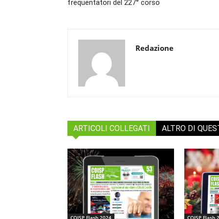
frequentatori del 227° corso
Redazione
ARTICOLI COLLEGATI
ALTRO DI QUE
COISP Flash 2024
COISP Flash 