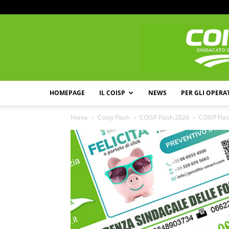
HOMEPAGE
IL COISP
NEWS
PER GLI OPERA
Home
Coisp Flash
COISP Flash 2024
COISP Flas