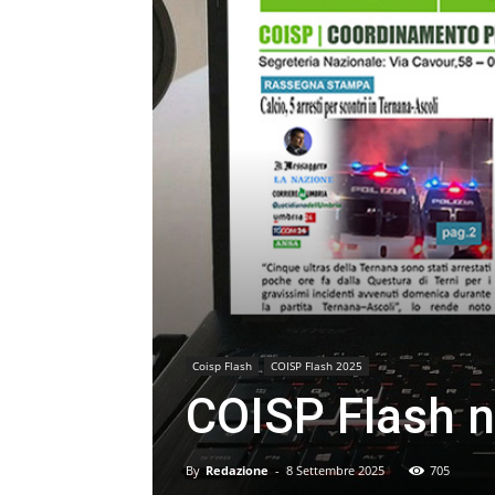
Coisp Flash
COISP Flash 2025
COISP Flash n
By
Redazione
-
8 Settembre 2025
705