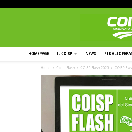
HOMEPAGE
IL COISP
NEWS
PER GLI OPERA
Home
Coisp Flash
COISP Flash 2025
COISP Flas