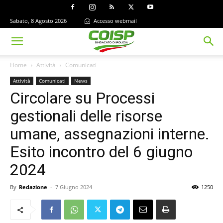
Sabato, 8 Agosto 2026
Accesso webmail
Home
Attività
Comunicati
Attività
Comunicati
News
Circolare su Processi
gestionali delle risorse
umane, assegnazioni interne.
Esito incontro del 6 giugno
2024
By
Redazione
-
7 Giugno 2024
1250