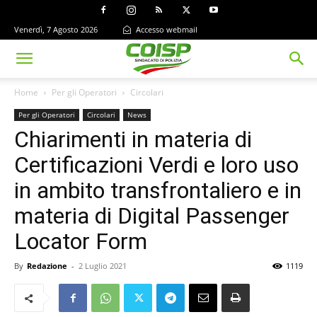
Venerdì, 7 Agosto 2026
Accesso webmail
Home
Per gli Operatori
Circolari
Per gli Operatori
Circolari
News
Chiarimenti in materia di
Certificazioni Verdi e loro uso
in ambito transfrontaliero e in
materia di Digital Passenger
Locator Form
By
Redazione
-
2 Luglio 2021
1119