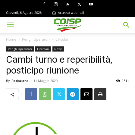
Giovedì, 6 Agosto 2026
Accesso webmail
Home
Per gli Operatori
Circolari
Per gli Operatori
Circolari
News
Cambi turno e reperibilità,
posticipo riunione
By
Redazione
-
11 Maggio 2020
1511