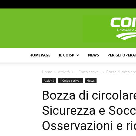
HOMEPAGE
IL COISP
NEWS
PER GLI OPERA
Home
Attività
Il Coisp scrive..
Bozza di circolare
Attività
Il Coisp scrive..
News
Bozza di circolare
Sicurezza e Soc
Osservazioni e ri