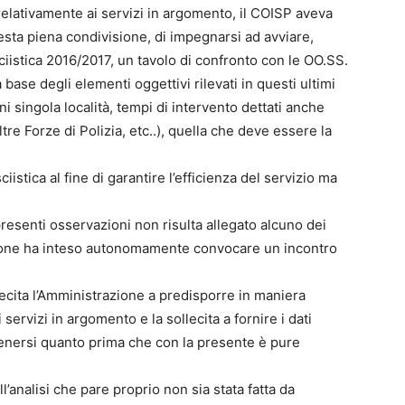
 relativamente ai servizi in argomento, il COISP aveva
esta piena condivisione, di impegnarsi ad avviare,
iistica 2016/2017, un tavolo di confronto con le OO.SS.
 base degli elementi oggettivi rilevati in questi ultimi
i singola località, tempi di intervento dettati anche
tre Forze di Polizia, etc..), quella che deve essere la
iistica al fine di garantire l’efficienza del servizio ma
presenti osservazioni non risulta allegato alcuno dei
azione ha inteso autonomamente convocare un incontro
lecita l’Amministrazione a predisporre in maniera
ervizi in argomento e la sollecita a fornire i dati
 tenersi quanto prima che con la presente è pure
ll’analisi che pare proprio non sia stata fatta da