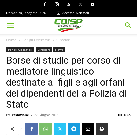
Domenica, 9 Agosto 2026
Accesso webmail
Home
Per gli Operatori
Circolari
Per gli Operatori
Circolari
News
Borse di studio per corso di
mediatore linguistico
destinate ai figli e agli orfani
dei dipendenti della Polizia di
Stato
By
Redazione
-
27 Giugno 2018
1665