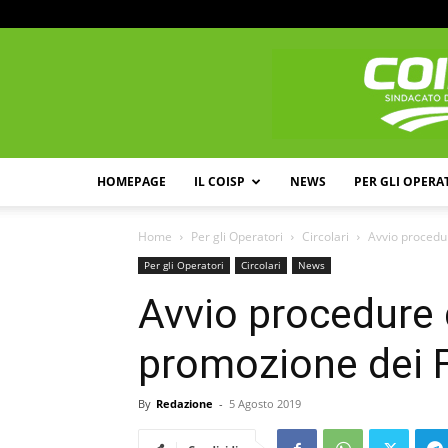
HOMEPAGE
IL COISP
NEWS
PER GLI OPERA
Home
Per gli Operatori
Circolari
Avvio procedur
Per gli Operatori
Circolari
News
Avvio procedure d
promozione dei 
By
Redazione
-
5 Agosto 2019