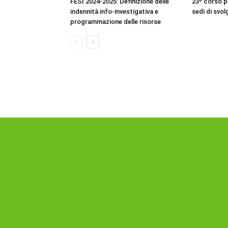
FESI 2024-2025: Definizione delle
23º corso pe
indennità info-investigativa e
sedi di svo
programmazione delle risorse