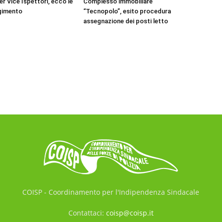
r Vice Ispettori, ecco le
Complesso immobiliare
lgimento
“Tecnopolo”, esito procedura
assegnazione dei posti letto
COISP - Coordinamento per l'Indipendenza Sindacale
Contattaci:
coisp@coisp.it