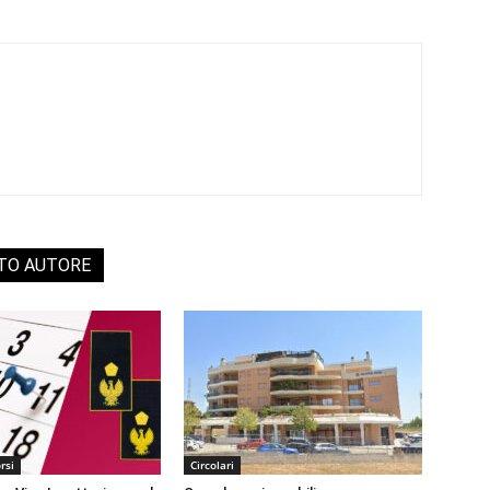
STO AUTORE
rsi
Circolari