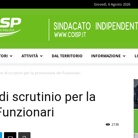
Giovedì, 6 Agosto 2026
TORI
ATTIVITÀ
DAL TERRITORIO
INFORMAZIONE
L
COISP
e di scrutinio per la promozione dei Funzionari
i scrutinio per la
Funzionari
2136