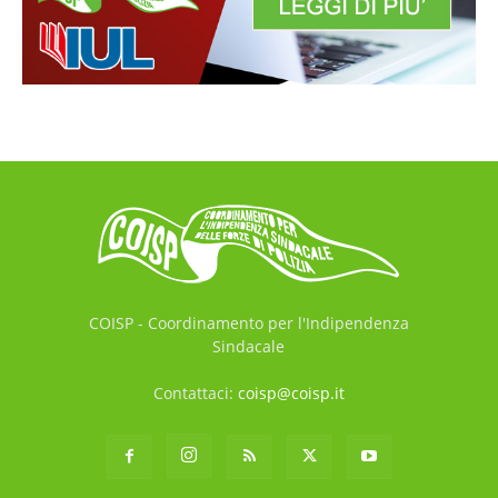
COISP - Coordinamento per l'Indipendenza
Sindacale
Contattaci:
coisp@coisp.it