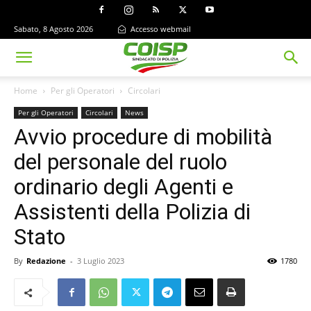
Sabato, 8 Agosto 2026
Accesso webmail
Home
Per gli Operatori
Circolari
Per gli Operatori
Circolari
News
Avvio procedure di mobilità
del personale del ruolo
ordinario degli Agenti e
Assistenti della Polizia di
Stato
By
Redazione
-
3 Luglio 2023
1780