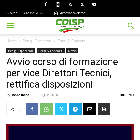
Giovedì, 6 Agosto 2026
Accesso webmail
Home
Per gli Operatori
Corsi & Concorsi
Per gli Operatori
Corsi & Concorsi
News
Avvio corso di formazione
per vice Direttori Tecnici,
rettifica disposizioni
By
Redazione
-
10 Luglio 2018
1700