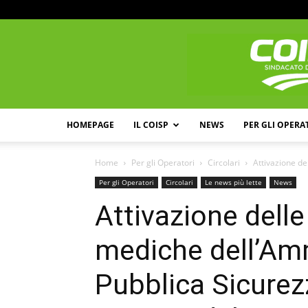
HOMEPAGE
IL COISP
NEWS
PER GLI OPERA
Home
Per gli Operatori
Circolari
Attivazione de
Per gli Operatori
Circolari
Le news più lette
News
Attivazione dell
mediche dell’Amm
Pubblica Sicurez