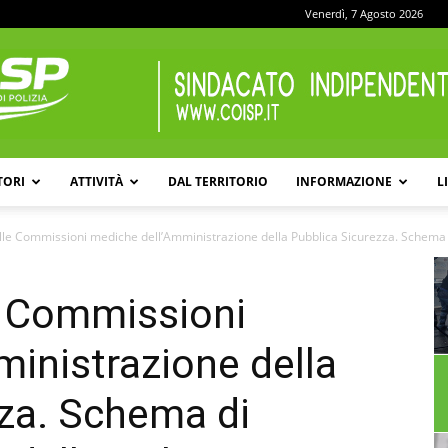
Venerdì, 7 Agosto 2026
TORI
ATTIVITÀ
DAL TERRITORIO
INFORMAZIONE
L
COISP
lle Commissioni mediche dell’Amministrazione della Pubblica Sicurezza. Schema d
e Commissioni
inistrazione della
za. Schema di