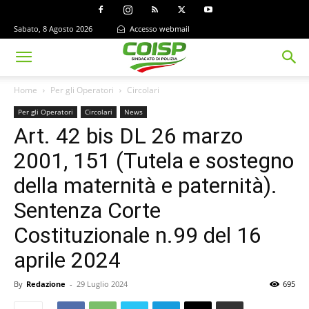
Sabato, 8 Agosto 2026
Accesso webmail
Home
Per gli Operatori
Circolari
Per gli Operatori
Circolari
News
Art. 42 bis DL 26 marzo
2001, 151 (Tutela e sostegno
della maternità e paternità).
Sentenza Corte
Costituzionale n.99 del 16
aprile 2024
By
Redazione
-
29 Luglio 2024
695