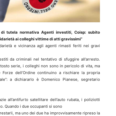
 di tutela normativa Agenti investiti, Coisp: subito
darietà ai colleghi vittime di atti gravissimi”
darietà e vicinanza agli agenti rimasti feriti nei gravi
titi da criminali nel tentativo di sfuggire all’arresto.
osto serie, i colleghi non sono in pericolo di vita, ma
e Forze dell’Ordine continuino a rischiare la propria
ale”: a dichiararlo è Domenico Pianese, segretario
all’antifurto satellitare dell’auto rubata, i poliziotti
olo. Quando i due occupanti si sono
rrestarli, ma uno dei due ha improvvisamente ripreso la