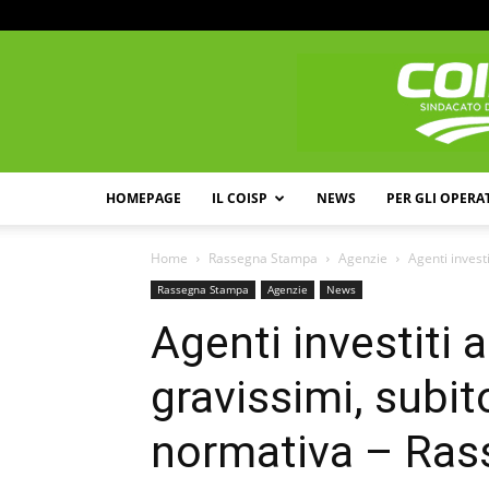
HOMEPAGE
IL COISP
NEWS
PER GLI OPERA
Home
Rassegna Stampa
Agenzie
Agenti investi
Rassegna Stampa
Agenzie
News
Agenti investiti 
gravissimi, subit
normativa – Ra