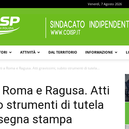
Venerdì, 7 Agosto 2026
TORI
ATTIVITÀ
DAL TERRITORIO
INFORMAZIONE
L
COISP
ti a Roma e Ragusa. Atti gravissimi, subito strumenti di tutela...
a Roma e Ragusa. Atti
o strumenti di tutela
ssegna stampa