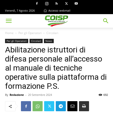
Venerdì, 7 Agosto 2026
Accesso webmail
Home
Per gli Operatori
Circolari
Per gli Operatori
Circolari
News
Abilitazione istruttori di
difesa personale all’accesso
al manuale di tecniche
operative sulla piattaforma di
formazione P.S.
By
Redazione
-
20 Settembre 2024
692