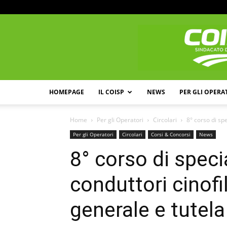
HOMEPAGE
IL COISP
NEWS
PER GLI OPERA
Home
Per gli Operatori
Circolari
8° corso di spe
Per gli Operatori
Circolari
Corsi & Concorsi
News
8° corso di speci
conduttori cinofi
generale e tutela