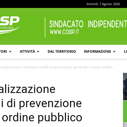
Venerdì, 7 Agosto 2026
TORI
ATTIVITÀ
DAL TERRITORIO
INFORMAZIONE
L
COISP
cializzazione conduttori cinofili di prevenzione generale e tutela ordine...
alizzazione
li di prevenzione
 ordine pubblico