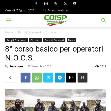
Venerdì, 7 Agosto 2026
Accesso webmail
Home
Per gli Operatori
Circolari
Per gli Operatori
Circolari
Corsi & Concorsi
News
8° corso basico per operatori
N.O.C.S.
By
Redazione
-
25 Settembre 2024
2311