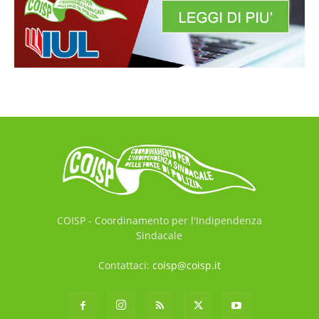
COISP - Coordinamento per l'Indipendenza
Sindacale
Contattaci:
coisp@coisp.it