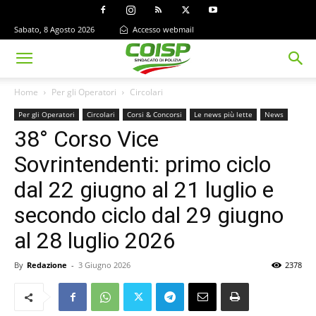
Sabato, 8 Agosto 2026
Accesso webmail
Home
Per gli Operatori
Circolari
Per gli Operatori
Circolari
Corsi & Concorsi
Le news più lette
News
38° Corso Vice
Sovrintendenti: primo ciclo
dal 22 giugno al 21 luglio e
secondo ciclo dal 29 giugno
al 28 luglio 2026
By
Redazione
-
3 Giugno 2026
2378