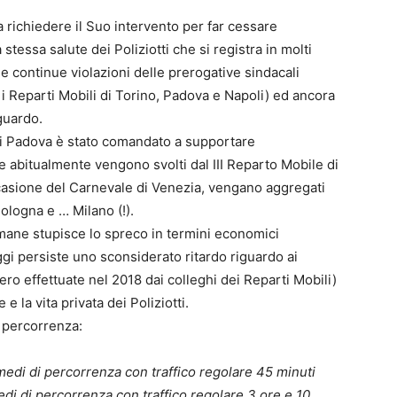
a richiedere il Suo intervento per far cessare
a stessa salute dei Poliziotti che si registra in molti
le continue violazioni delle prerogative sindacali
 Reparti Mobili di Torino, Padova e Napoli) ed ancora
guardo.
 di Padova è stato comandato a supportare
he abitualmente vengono svolti dal III Reparto Mobile di
asione del Carnevale di Venezia, vengano aggregati
Bologna e … Milano (!).
umane stupisce lo spreco in termini economici
gi persiste uno sconsiderato ritardo riguardo ai
ero effettuate nel 2018 dai colleghi dei Reparti Mobili)
e la vita privata dei Poliziotti.
 percorrenza:
edi di percorrenza con traffico regolare 45 minuti
i di percorrenza con traffico regolare 3 ore e 10