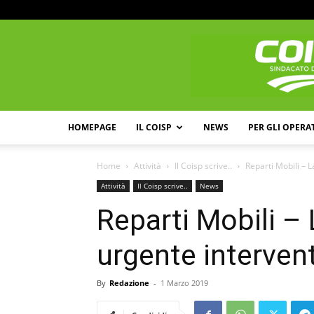
HOMEPAGE
IL COISP
NEWS
PER GLI OPERA
Home
Attività
Il Coisp scrive..
Reparti Mobili – L
Attività
Il Coisp scrive..
News
Reparti Mobili – 
urgente interven
By
Redazione
-
1 Marzo 2019