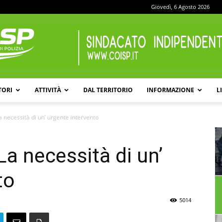
Giovedì, 6 Agosto 2026
TORI
ATTIVITÀ
DAL TERRITORIO
INFORMAZIONE
L
COISP
a necessità di un’ urgente intervento
La necessità di un’
to
5014