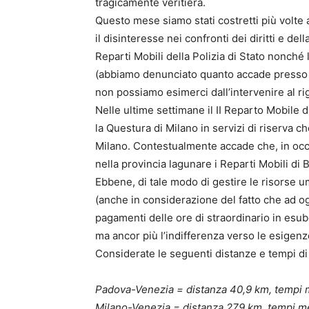
tragicamente veritiera.
Questo mese siamo stati costretti più volte 
il disinteresse nei confronti dei diritti e dell
Reparti Mobili della Polizia di Stato nonché 
(abbiamo denunciato quanto accade presso i
non possiamo esimerci dall’intervenire al ri
Nelle ultime settimane il II Reparto Mobile
la Questura di Milano in servizi di riserva c
Milano. Contestualmente accade che, in occ
nella provincia lagunare i Reparti Mobili di 
Ebbene, di tale modo di gestire le risorse 
(anche in considerazione del fatto che ad og
pagamenti delle ore di straordinario in esub
ma ancor più l’indifferenza verso le esigenze 
Considerate le seguenti distanze e tempi di
Padova-Venezia = distanza 40,9 km, tempi m
Milano-Venezia = distanza 279 km, tempi med