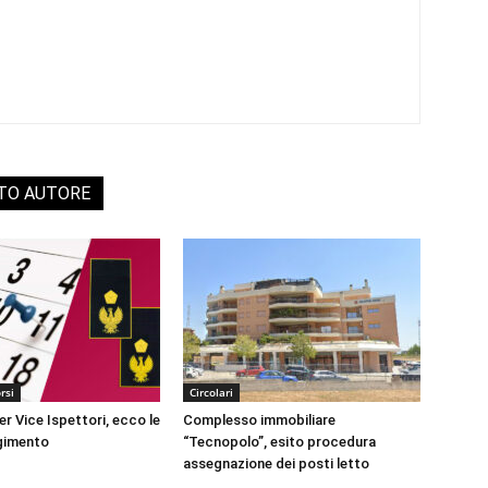
STO AUTORE
rsi
Circolari
r Vice Ispettori, ecco le
Complesso immobiliare
lgimento
“Tecnopolo”, esito procedura
assegnazione dei posti letto