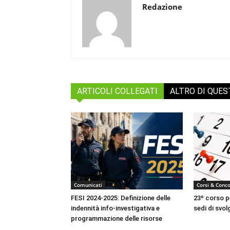
Redazione
ARTICOLI COLLEGATI
ALTRO DI QUE
Comunicati
Corsi & Conco
FESI 2024-2025: Definizione delle
23º corso pe
indennità info-investigativa e
sedi di svo
programmazione delle risorse