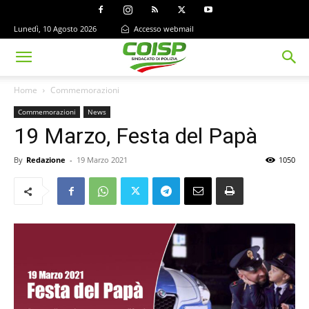
Lunedì, 10 Agosto 2026
Accesso webmail
Home
Commemorazioni
Commemorazioni
News
19 Marzo, Festa del Papà
By
Redazione
-
19 Marzo 2021
1050