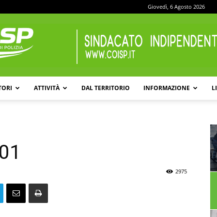
Giovedì, 6 Agosto 2026
TORI
ATTIVITÀ
DAL TERRITORIO
INFORMAZIONE
L
COISP
001
2975