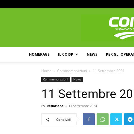
HOMEPAGE
IL COISP
NEWS
PER GLI OPERA
Home
Commemorazioni
11 Settembre 2001
Commemorazioni
News
11 Settembre 2
By
Redazione
-
11 Settembre 2024
Condividi