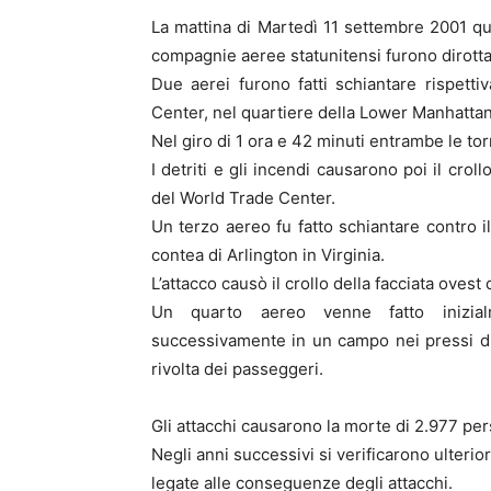
La mattina di Martedì 11 settembre 2001 qua
compagnie aeree statunitensi furono dirottat
Due aerei furono fatti schiantare rispet
Center, nel quartiere della Lower Manhatta
Nel giro di 1 ora e 42 minuti entrambe le tor
I detriti e gli incendi causarono poi il crollo
del World Trade Center.
Un terzo aereo fu fatto schiantare contro i
contea di Arlington in Virginia.
L’attacco causò il crollo della facciata ovest d
Un quarto aereo venne fatto inizial
successivamente in un campo nei pressi di 
rivolta dei passeggeri.
Gli attacchi causarono la morte di 2.977 perso
Negli anni successivi si verificarono ulterio
legate alle conseguenze degli attacchi.